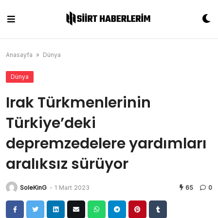
Skip
to
content
Anasayfa
»
Dünya
Dünya
Irak Türkmenlerinin
Türkiye’deki
depremzedelere yardımları
aralıksız sürüyor
SoleKinG
-
1 Mart 2023
65
0