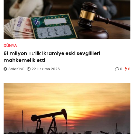
DÜNYA
61 milyon TL’lik ikramiye eski sevgilileri
mahkemelik etti
SoleKinG
22 Haziran 2026
0
8