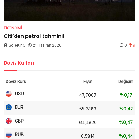
EKONOMI
Citi’den petrol tahmini!
SoleKinG
21 Haziran 2026
0
9
Döviz Kurları
Döviz Kuru
Fiyat
Değişim
USD
47,7067
%0,17
EUR
55,2483
%0,42
GBP
64,4820
%0,47
RUB
0,5814
%0,44