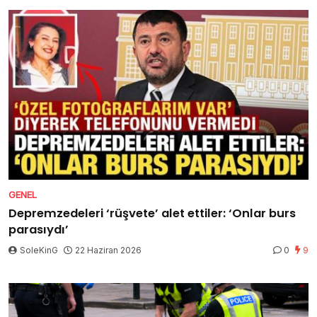
GENEL
Depremzedeleri ‘rüşvete’ alet ettiler: ‘Onlar burs
parasıydı’
SoleKinG
22 Haziran 2026
0
9