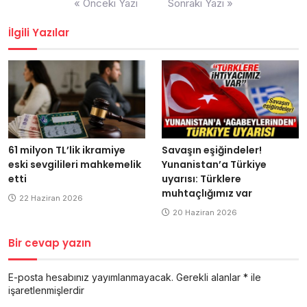
« Önceki Yazı
Sonraki Yazı »
dolaşımı
İlgili Yazılar
61 milyon TL’lik ikramiye
Savaşın eşiğindeler!
eski sevgilileri mahkemelik
Yunanistan’a Türkiye
etti
uyarısı: Türklere
muhtaçlığımız var
22 Haziran 2026
20 Haziran 2026
Bir cevap yazın
E-posta hesabınız yayımlanmayacak.
Gerekli alanlar
*
ile
işaretlenmişlerdir