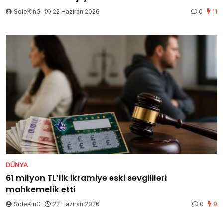
SoleKinG
22 Haziran 2026
0
11
DÜNYA
61 milyon TL’lik ikramiye eski sevgilileri
mahkemelik etti
SoleKinG
22 Haziran 2026
0
9