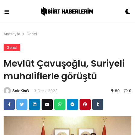
Skip
to
content
Anasayfa
»
Genel
Genel
Mevlüt Çavuşoğlu, Suriyeli
muhaliflerle görüştü
SoleKinG
-
3 Ocak 2023
80
0