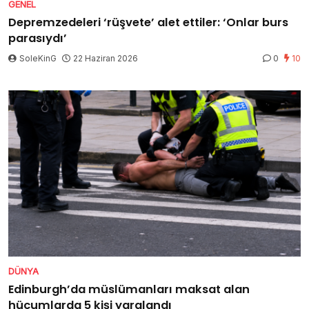
GENEL
Depremzedeleri ‘rüşvete’ alet ettiler: ‘Onlar burs
parasıydı’
SoleKinG
22 Haziran 2026
0
10
DÜNYA
Edinburgh’da müslümanları maksat alan
hücumlarda 5 kişi yaralandı