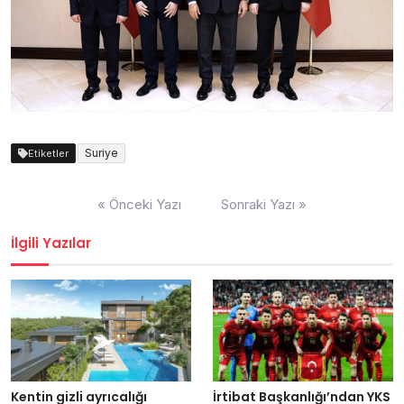
Suriye
Etiketler
Yazı
« Önceki Yazı
Sonraki Yazı »
dolaşımı
İlgili Yazılar
Kentin gizli ayrıcalığı
İrtibat Başkanlığı’ndan YKS