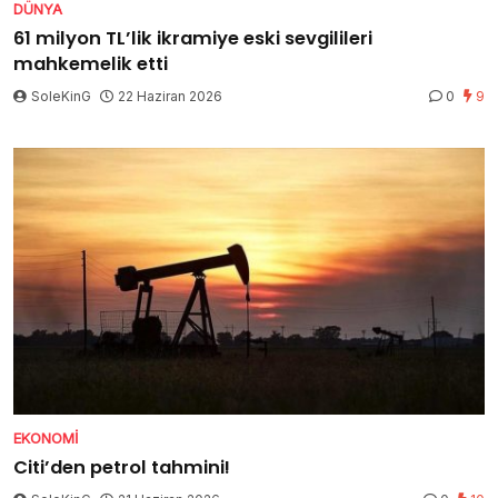
DÜNYA
61 milyon TL’lik ikramiye eski sevgilileri
mahkemelik etti
SoleKinG
22 Haziran 2026
0
9
EKONOMI
Citi’den petrol tahmini!