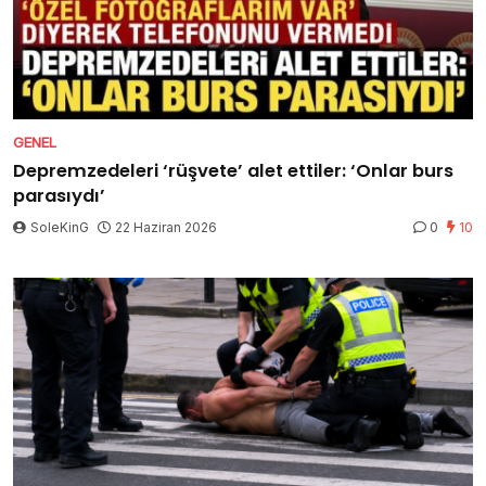
GENEL
Depremzedeleri ‘rüşvete’ alet ettiler: ‘Onlar burs
parasıydı’
SoleKinG
22 Haziran 2026
0
10