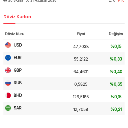
SoleKinG
21 Haziran 2026
0
10
Döviz Kurları
Döviz Kuru
Fiyat
Değişim
USD
47,7038
%0,15
EUR
55,2122
%0,33
GBP
64,4631
%0,40
RUB
0,5825
%0,65
BHD
126,5185
%0,15
SAR
12,7058
%0,21