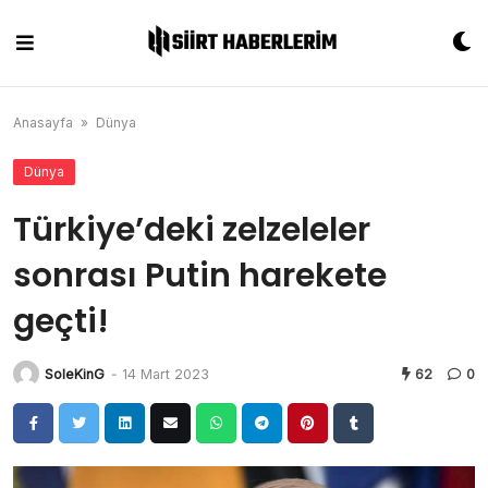
Skip
to
content
Anasayfa
»
Dünya
Dünya
Türkiye’deki zelzeleler
sonrası Putin harekete
geçti!
SoleKinG
-
14 Mart 2023
62
0