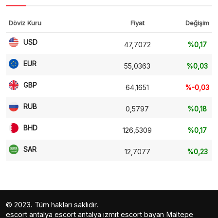
Döviz Kuru
Fiyat
Değişim
USD
47,7072
%0,17
EUR
55,0363
%0,03
GBP
64,1651
%-0,03
RUB
0,5797
%0,18
BHD
126,5309
%0,17
SAR
12,7077
%0,23
© 2023. Tüm hakları saklıdır.
escort antalya
escort antalya
izmit escort bayan
Maltepe