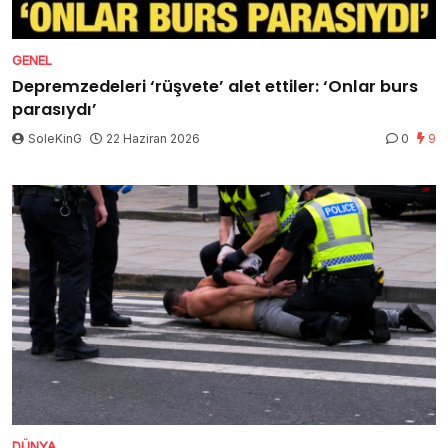
GENEL
Depremzedeleri ‘rüşvete’ alet ettiler: ‘Onlar burs
parasıydı’
SoleKinG
22 Haziran 2026
0
9
DÜNYA