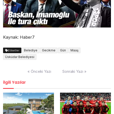
Kaynak: Haber7
Belediye
Gecikme
Gün
Maaş
Etiketler
Üsküdar Belediyesi
Yazı
« Önceki Yazı
Sonraki Yazı »
dolaşımı
İlgili Yazılar