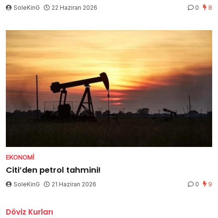
SoleKinG
22 Haziran 2026
0
8
EKONOMI
Citi’den petrol tahmini!
SoleKinG
21 Haziran 2026
0
9
Döviz Kurları