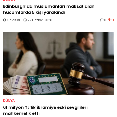
Edinburgh’da müslümanları maksat alan
hücumlarda 5 kişi yaralandı
SoleKinG
22 Haziran 2026
0
11
DÜNYA
61 milyon TL’lik ikramiye eski sevgilileri
mahkemelik etti