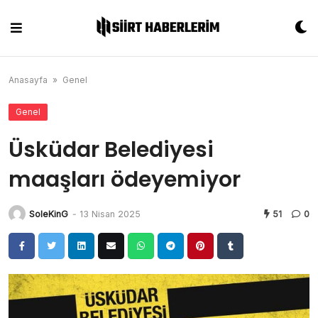
Skip
to
content
Anasayfa
»
Genel
Genel
Üsküdar Belediyesi
maaşları ödeyemiyor
SoleKinG
-
13 Nisan 2025
51
0